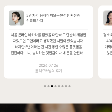
실시간파워볼순위 비교하며 깨달은 40대
직장인의 선택 기준
평소 퇴근 후 스포츠 경기를 보며 소소하게 베팅을 즐기는
산후에
40대인데, 최근에는 결과가 빠르게 나오는 파워볼의
산
매력에 빠져 한참을 고민에 빠졌던 적이 있습니다. 워낙
전문
많은 곳이 있다 보니 어디가 정말 믿을 만한지 갈피...
필요
2026.07.25
포푼쿵툑님의 후기