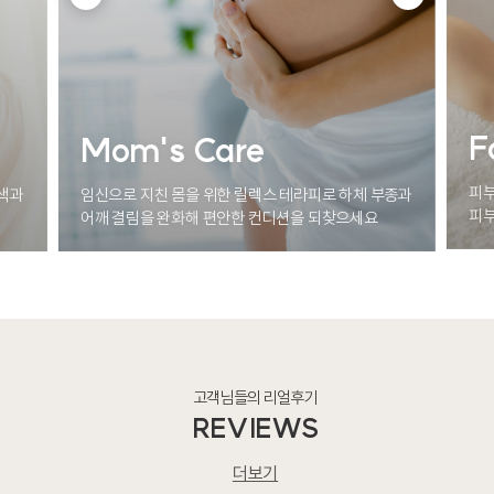
F
Mom's Care
피부
안색과
임신으로 지친 몸을 위한 릴렉스 테라피로 하체 부종과
피부
어깨 결림을 완화해 편안한 컨디션을 되찾으세요
고객님들의 리얼후기
REVIEWS
더보기