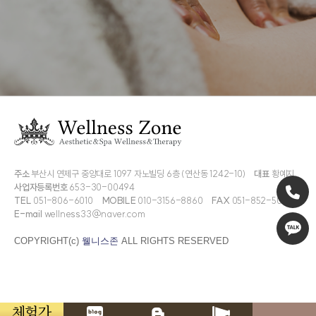
주소
부산시 연제구 중앙대로 1097 자노빌딩 6층 (연산동 1242-10)
대표
황예지
사업자등록번호
653-30-00494
TEL
051-806-6010
MOBILE
010-3156-8860
FAX
051-852-5009
E-mail
wellness33@naver.com
COPYRIGHT(c)
웰니스존
ALL RIGHTS RESERVED
체험가