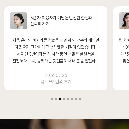
5년 차 이용자가 깨달은 안전한 환전과
신뢰의 가치
처음 온라인 바카라를 접했을 때만 해도 단순히 게임만
평소 
재밌으면 그만이라고 생각했던 시절이 있었습니다.
40
하지만 5년이라는 긴 시간 동안 수많은 플랫폼을
매력
전전하다 보니, 승리하는 것만큼이나 내 돈을 안전하고
많은
빠르게 돌려...
2026.07.26
쿔객므켜님의 후기