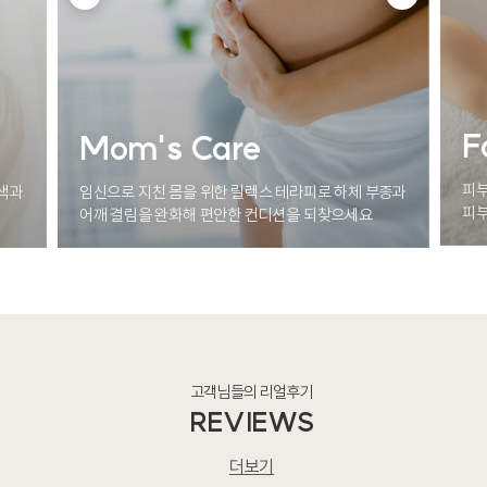
F
Mom's Care
피부
안색과
임신으로 지친 몸을 위한 릴렉스 테라피로 하체 부종과
피부
어깨 결림을 완화해 편안한 컨디션을 되찾으세요
고객님들의 리얼후기
REVIEWS
더보기