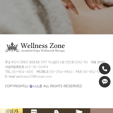
주소
부산시 연제구 중앙대로 1097 자노빌딩 6층 (연산동 1242-10)
대표
황예지
사업자등록번호
653-30-00494
TEL
051-806-6010
MOBILE
010-3156-8860
FAX
051-852-5009
E-mail
wellness33@naver.com
COPYRIGHT(c)
웰니스존
ALL RIGHTS RESERVED
체험가